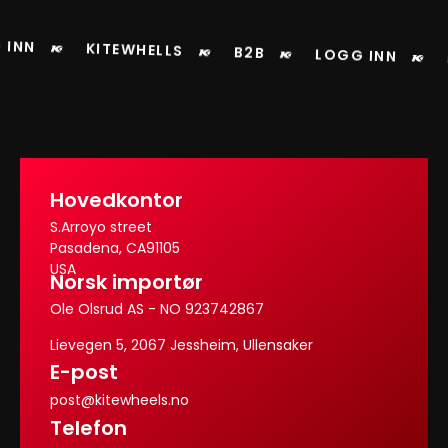
 INN
KITEWHELLS
B2B
LOGG INN
Hovedkontor
S.Arroyo street
Pasadena, CA91105
USA
Norsk importør
Ole Olsrud AS - NO 923742867
Lievegen 5, 2067 Jessheim, Ullensaker
E-post
post@kitewheels.no
Telefon